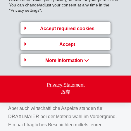
spezielles Produkt mit opaker Optik entwickelt wurde.
You can change/adjust your consent at any time in the
Durch die hohe Reinheit des Materials entsteht eine
"Privacy settings".
homogene Beleuchtung entlang der Mittelkonsole, die
die einheitliche Farbabstimmung zu anderen
Accept required cookies
Lichtkomponenten im Innenraum erlaubt.
Neben den optischen Eigenschaften überzeugt das
Accept
modifizierte Grilamid TR 30 vor allem durch
hervorragende Chemikalienbeständigkeit und hohe
More information
Beständigkeit gegen UV-Strahlung. Das Material bietet
zudem weitere Vorteile gegenüber anderen amorphen
Kunststoffen. So konnten Knarzgeräusche zwischen
Privacy Statement
放弃
Lichtquelle und Bauelement durch den Einsatz von
Grilamid TR 30 vollständig eliminiert werden.
Aber auch wirtschaftliche Aspekte standen für
DRÄXLMAIER bei der Materialwahl im Vordergrund.
Ein nachträgliches Beschichten mittels teurer