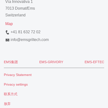
Via Innovativa 1
7013 Domat/Ems
Switzerland
Map
+41 81 632 72 02
info
@
emsgriltech.com
EMS集团
EMS-GRIVORY
EMS-EFTEC
Privacy Statement
Privacy settings
联系方式
放弃