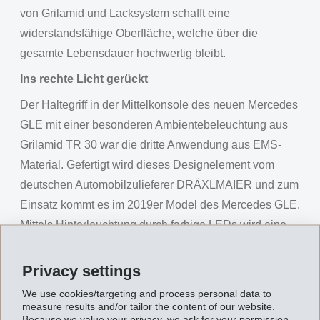
von Grilamid und Lacksystem schafft eine
widerstandsfähige Oberfläche, welche über die
gesamte Lebensdauer hochwertig bleibt.
Ins rechte Licht gerückt
Der Haltegriff in der Mittelkonsole des neuen Mercedes
GLE mit einer besonderen Ambientebeleuchtung aus
Grilamid TR 30 war die dritte Anwendung aus EMS-
Material. Gefertigt wird dieses Designelement vom
deutschen Automobilzulieferer DRÄXLMAIER und zum
Einsatz kommt es im 2019er Model des Mercedes GLE.
Mittels Hinterleuchtung durch farbige LEDs wird eine
elegante Kontur in Form eines Linienzuges erzeugt,
was die hochwertige Mittelkonsole perfekt in Szene
Privacy settings
setzt. Kern dieser Anwendung ist eine Streuscheibe
We use cookies/targeting and process personal data to
aus dem amorphen Grilamid TR 30, für die ein
measure results and/or tailor the content of our website.
Because we value your privacy, we ask for your permission.