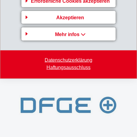
Erforderliche Cookies akzeptieren
Produktions- und Vertriebsstandorten in der Schweiz
und in Deutschland zu 100% aus CO
-neutraler
2
Akzeptieren
Wasserkraft. Zudem wurden verschiedene weitere
Massnahmen zur Vermeidung und Kompensation des
Mehr infos
CO
-Ausstosses getroffen.
2
Seit 2020 ist EMS weltweit und an jedem Standort
CO
-neutral.
Datenschutzerklärung
2
Haftungsausschluss