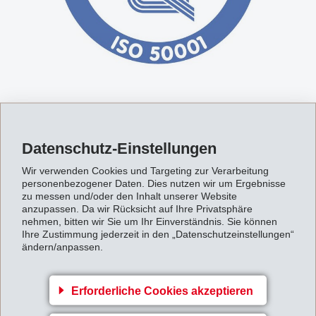
EcoVadis Bewertung
Datenschutz-Einstellungen
Nachhaltigkeitsbewertung von Unternehmen
Wir verwenden Cookies und Targeting zur Verarbeitung
personenbezogener Daten. Dies nutzen wir um Ergebnisse
Transparenz der ökologischen, sozialen und ethischen
zu messen und/oder den Inhalt unserer Website
Leistung (Vergleichbarkeit)
anzupassen. Da wir Rücksicht auf Ihre Privatsphäre
nehmen, bitten wir Sie um Ihr Einverständnis. Sie können
Unabhängige, externe und beweisbasierte Bewertung
Ihre Zustimmung jederzeit in den „Datenschutzeinstellungen“
Verpflichtung für nachhaltige Verbesserungen
ändern/anpassen.
Erforderliche Cookies akzeptieren