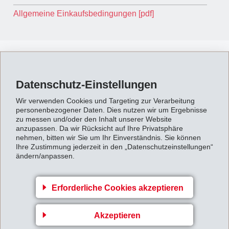
Allgemeine Einkaufsbedingungen [pdf]
EMS-CHEMIE (Produktion) AG
Datenschutz-Einstellungen
General conditions of Purchase [pdf]
Wir verwenden Cookies und Targeting zur Verarbeitung
Allgemeine Einkaufsbedingungen [pdf]
personenbezogener Daten. Dies nutzen wir um Ergebnisse
zu messen und/oder den Inhalt unserer Website
anzupassen. Da wir Rücksicht auf Ihre Privatsphäre
nehmen, bitten wir Sie um Ihr Einverständnis. Sie können
Ihre Zustimmung jederzeit in den „Datenschutzeinstellungen“
EMS-CHEMIE (Neumünster) GmbH &
ändern/anpassen.
Co. KG
Erforderliche Cookies akzeptieren
General Conditions of Sale [pdf]
Allgemeine Einkaufsbedingungen [pdf]
Akzeptieren
Allgemeine Verkaufsbedingungen [pdf]