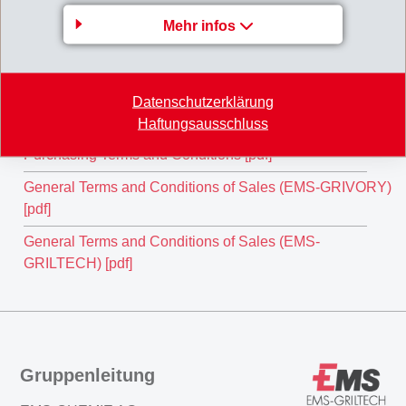
Mehr infos
Allgemeine Einkaufsbedingungen [pdf]
Datenschutzerklärung
EMS-CHEMIE (North America) Inc.
Haftungsausschluss
Purchasing Terms and Conditions [pdf]
General Terms and Conditions of Sales (EMS-GRIVORY)
[pdf]
General Terms and Conditions of Sales (EMS-
GRILTECH) [pdf]
Gruppenleitung