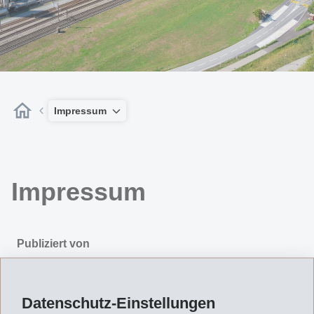
Impressum
Impressum
Publiziert von
EMS-CHEMIE HOLDING AG
Fuederholzstrasse 34
Datenschutz-Einstellungen
8704 Herrliberg