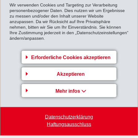
Wir verwenden Cookies und Targeting zur Verarbeitung
Schweiz
personenbezogener Daten. Dies nutzen wir um Ergebnisse
zu messen und/oder den Inhalt unserer Website
Phone +41 44 915 70 00
anzupassen. Da wir Rücksicht auf Ihre Privatsphäre
Fax +41 44 915 70 02
nehmen, bitten wir Sie um Ihr Einverständnis. Sie können
Ihre Zustimmung jederzeit in den „Datenschutzeinstellungen“
www.ems-group.com
ändern/anpassen.
info
@
ems-group.com
Erforderliche Cookies akzeptieren
Bearbeitet durch
Akzeptieren
EMS-CHEMIE AG
Business Unit EMS-SERVICES
Mehr infos
Via Innovativa 1
7013 Domat/Ems
Schweiz
Datenschutzerklärung
Haftungsausschluss
Phone +41 81 632 61 11