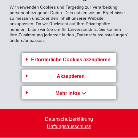
Wir verwenden Cookies und Targeting zur Verarbeitung
personenbezogener Daten. Dies nutzen wir um Ergebnisse
zu messen und/oder den Inhalt unserer Website
Gruppenleitung
anzupassen. Da wir Rücksicht auf Ihre Privatsphäre
nehmen, bitten wir Sie um Ihr Einverständnis. Sie können
EMS-CHEMIE AG
Ihre Zustimmung jederzeit in den „Datenschutzeinstellungen“
ändern/anpassen.
Business Unit EMS-GRILTECH
Via Innovativa 1
7013 Domat/Ems
Erforderliche Cookies akzeptieren
Switzerland
Akzeptieren
Karte
+41 81 632 72 02
Mehr infos
info
@
emsgriltech.com
Datenschutzerklärung
Haftungsausschluss
EMS-Gruppe
EMS-GRIVORY
EMS-EFTEC