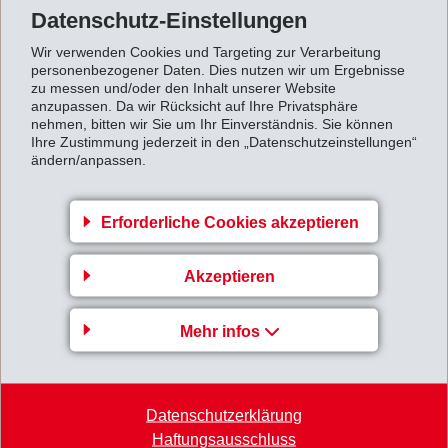
Datenschutz-Einstellungen
Wir verwenden Cookies und Targeting zur Verarbeitung
personenbezogener Daten. Dies nutzen wir um Ergebnisse
zu messen und/oder den Inhalt unserer Website
anzupassen. Da wir Rücksicht auf Ihre Privatsphäre
Gruppenleitung
nehmen, bitten wir Sie um Ihr Einverständnis. Sie können
Ihre Zustimmung jederzeit in den „Datenschutzeinstellungen“
ändern/anpassen.
EMS-CHEMIE AG
Business Unit EMS-GRILTECH
Via Innovativa 1
Erforderliche Cookies akzeptieren
7013 Domat/Ems
Akzeptieren
Switzerland
Karte
Mehr infos
+41 81 632 72 02
info
@
emsgriltech.com
Datenschutzerklärung
Haftungsausschluss