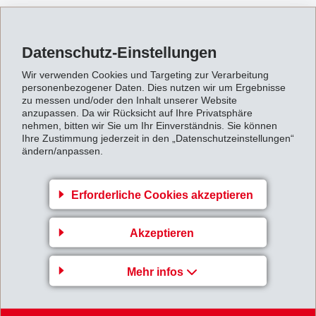
bei anderen Industriezweigen (Elektronik, Haushaltsgeräte, Optik)
festgestellt werden. In der Folge verzeichnete EMS ebenfalls starke
Datenschutz-Einstellungen
Mengenrückgänge, obwohl alle geplanten Neugeschäfte erfolgreich
Wir verwenden Cookies und Targeting zur Verarbeitung
realisiert wurden.
personenbezogener Daten. Dies nutzen wir um Ergebnisse
zu messen und/oder den Inhalt unserer Website
anzupassen. Da wir Rücksicht auf Ihre Privatsphäre
EMS hat sich bereits frühzeitig und rasch auf einen
nehmen, bitten wir Sie um Ihr Einverständnis. Sie können
Ihre Zustimmung jederzeit in den „Datenschutzeinstellungen“
Konjunkturabschwung eingestellt. Umfangreiche
ändern/anpassen.
Kostensenkungsprogramme wurden ab Anfang 2008 umgesetzt. Seit
April 2008 gilt ein weltweiter Einstellungsstopp. Organisation und
Erforderliche Cookies akzeptieren
Abläufe wurden laufend den tieferen Produktionsmengen angepasst.
Anfang 2009 führten weltweit verschiedene Produktionsstandorte
Akzeptieren
Kurzarbeit ein. Die eigenen Lagerbestände wurden reduziert und das
Debitorenmanagement verschärft. So gelang es, im ersten Quartal 2009
Mehr infos
trotz deutlich tieferem Umsatz einen höheren Operativen Cash Flow von
CHF 83 Mio. (55) und eine Betriebsergebnis-Marge (EBIT-Marge) von