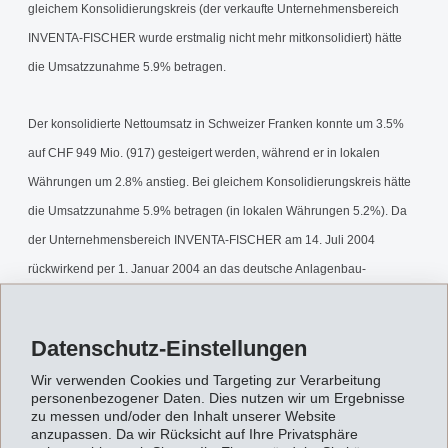
gleichem Konsolidierungskreis (der verkaufte Unternehmensbereich
INVENTA-FISCHER wurde erstmalig nicht mehr mitkonsolidiert) hätte
die Umsatzzunahme 5.9% betragen.
Der konsolidierte Nettoumsatz in Schweizer Franken konnte um 3.5%
auf CHF 949 Mio. (917) gesteigert werden, während er in lokalen
Währungen um 2.8% anstieg. Bei gleichem Konsolidierungskreis hätte
die Umsatzzunahme 5.9% betragen (in lokalen Währungen 5.2%). Da
der Unternehmensbereich INVENTA-FISCHER am 14. Juli 2004
rückwirkend per 1. Januar 2004 an das deutsche Anlagenbau-
Unternehmen UHDE GmbH, Dortmund veräussert wurde, hat sich der
Konsolidierungskreis rückwirkend auf den 1. Januar 2004 verändert.
Datenschutz-Einstellungen
Wir verwenden Cookies und Targeting zur Verarbeitung
Während die Umsatzentwicklung in USA und Asien planmässig verlief,
personenbezogener Daten. Dies nutzen wir um Ergebnisse
lag der erzielte Umsatz in Europa auch im dritten Quartal über den
zu messen und/oder den Inhalt unserer Website
anzupassen. Da wir Rücksicht auf Ihre Privatsphäre
Erwartungen. Eine erfreuliche Mengenentwicklung zeigte vor allem der