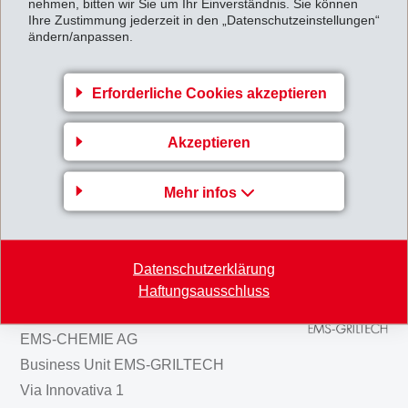
nehmen, bitten wir Sie um Ihr Einverständnis. Sie können
Ihre Zustimmung jederzeit in den „Datenschutzeinstellungen“
Bereich der Polymeren Werkstoffe.
ändern/anpassen.
Per Ende 2004 erwartet EMS unverändert einen leicht höheren Umsatz
Erforderliche Cookies akzeptieren
und ein leicht höheres Betriebsergebnis (EBIT) als im Vorjahr.
9-Monatsbericht2004.pdf
Akzeptieren
Mehr infos
Zurück zur Übersicht
Datenschutzerklärung
Haftungsausschluss
Gruppenleitung
EMS-CHEMIE AG
Business Unit EMS-GRILTECH
Via Innovativa 1