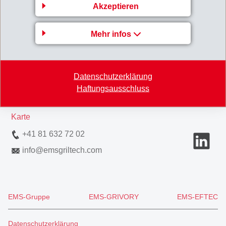
Akzeptieren
Gruppenleitung
Mehr infos
EMS-CHEMIE AG
Business Unit EMS-GRILTECH
Via Innovativa 1
Datenschutzerklärung
7013 Domat/Ems
Haftungsausschluss
Switzerland
Karte
+41 81 632 72 02
info
@
emsgriltech.com
EMS-Gruppe
EMS-GRIVORY
EMS-EFTEC
Datenschutzerklärung