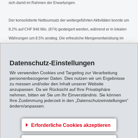
sich damit im Rahmen der Erwartungen.
Der konsolidierte Nettoumsatz der weitergeführten Aktivitäten konnte um
8.2% auf CHF 946 Mio. (874) gesteigert werden, während er in lokalen
Währungen um 8.5% anstieg. Die erfreuliche Mengenentwicklung im
Bereich der Polymeren Werkstoffe sowie höhere durchschnittliche
Verkaufspreise wirkten sich positiv auf den Umsatz aus.
Datenschutz-Einstellungen
Wir verwenden Cookies und Targeting zur Verarbeitung
Für die weitergeführten Aktivitäten erwartet EMS 2005 unverändert
personenbezogener Daten. Dies nutzen wir um Ergebnisse
einen Umsatz und ein Betriebsergebnis (EBIT) leicht über Vorjahr.
zu messen und/oder den Inhalt unserer Website
anzupassen. Da wir Rücksicht auf Ihre Privatsphäre
nehmen, bitten wir Sie um Ihr Einverständnis. Sie können
9-Monatsbericht2005.pdf
Ihre Zustimmung jederzeit in den „Datenschutzeinstellungen“
ändern/anpassen.
Zurück zur Übersicht
Erforderliche Cookies akzeptieren