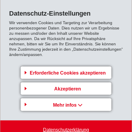
Datenschutz-Einstellungen
Zurück zur Übersicht
Wir verwenden Cookies und Targeting zur Verarbeitung
personenbezogener Daten. Dies nutzen wir um Ergebnisse
zu messen und/oder den Inhalt unserer Website
anzupassen. Da wir Rücksicht auf Ihre Privatsphäre
nehmen, bitten wir Sie um Ihr Einverständnis. Sie können
Ihre Zustimmung jederzeit in den „Datenschutzeinstellungen“
Gruppenleitung
ändern/anpassen.
EMS-CHEMIE AG
Business Unit EMS-GRILTECH
Erforderliche Cookies akzeptieren
Via Innovativa 1
7013 Domat/Ems
Akzeptieren
Switzerland
Mehr infos
Karte
+41 81 632 72 02
info
@
emsgriltech.com
Datenschutzerklärung