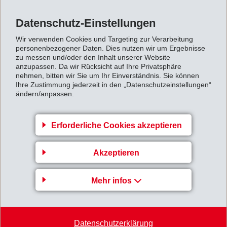
Datenschutz-Einstellungen
Zurück zur Übersicht
Wir verwenden Cookies und Targeting zur Verarbeitung
personenbezogener Daten. Dies nutzen wir um Ergebnisse
zu messen und/oder den Inhalt unserer Website
anzupassen. Da wir Rücksicht auf Ihre Privatsphäre
nehmen, bitten wir Sie um Ihr Einverständnis. Sie können
Ihre Zustimmung jederzeit in den „Datenschutzeinstellungen“
Gruppenleitung
ändern/anpassen.
EMS-CHEMIE AG
Business Unit EMS-GRILTECH
Erforderliche Cookies akzeptieren
Via Innovativa 1
7013 Domat/Ems
Akzeptieren
Switzerland
Mehr infos
Karte
+41 81 632 72 02
info
@
emsgriltech.com
Datenschutzerklärung