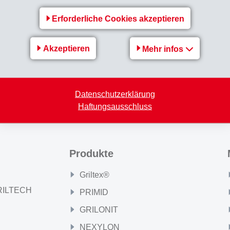
re von EMS mit Spezialitäten, wie Grilamid LV, Grivory HT und
Erforderliche Cookies akzeptieren
und Verbindungselementen an Standorten der NORMA Group welt
Akzeptieren
Mehr infos
cognition_Award_NORMA_Group_de.pdf
Zurück zur Übersicht
Datenschutzerklärung
Haftungsausschluss
Produkte
Griltex®
GRILTECH
PRIMID
GRILONIT
NEXYLON