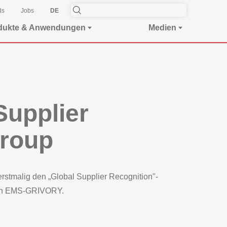
ds
Jobs
DE
dukte & Anwendungen
Medien
Supplier
roup
rstmalig den „Global Supplier Recognition"-
e an EMS-GRIVORY.