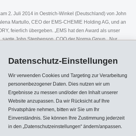
am 2. Juli 2014 in Oestrich-Winkel (Deutschland) von John
ena Martullo, CEO der EMS-CHEMIE Holding AG, und an
Y, feierlich übergeben. „EMS hat den Award als unser
nt“, sagte John Stephenson, COO der Norma Group. „Nur
r unsere erstklassigen Qualitätsstandards und unseren
en. Deshalb beginnen wir in diesem Jahr mit der
Datenschutz-Einstellungen
ieren deren hervorragende Arbeit.“
ng
Wir verwenden Cookies und Targeting zur Verarbeitung
personenbezogener Daten. Dies nutzen wir um
ürdigt die NORMA Group die Lieferantenleistung von EMS im
Ergebnisse zu messen und/oder den Inhalt unserer
t einem umfangreichen Kriterienkatalog die Zuverlässigkeit
Website anzupassen. Da wir Rücksicht auf Ihre
ettbewerbsfähigkeit, die Einhaltung internationaler
Privatsphäre nehmen, bitten wir Sie um Ihr
tz von Ressourcen.
Einverständnis. Sie können Ihre Zustimmung jederzeit
narbeit
in den „Datenschutzeinstellungen“ ändern/anpassen.