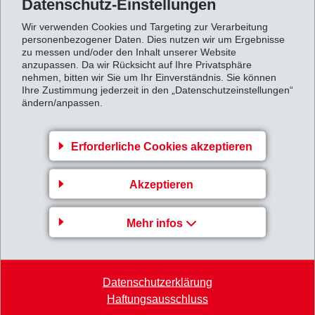
Datenschutz-Einstellungen
Wir verwenden Cookies und Targeting zur Verarbeitung
personenbezogener Daten. Dies nutzen wir um Ergebnisse
zu messen und/oder den Inhalt unserer Website
anzupassen. Da wir Rücksicht auf Ihre Privatsphäre
Gruppenleitung
nehmen, bitten wir Sie um Ihr Einverständnis. Sie können
Ihre Zustimmung jederzeit in den „Datenschutzeinstellungen“
EMS-CHEMIE AG
ändern/anpassen.
Business Unit EMS-GRILTECH
Via Innovativa 1
Erforderliche Cookies akzeptieren
7013 Domat/Ems
Switzerland
Akzeptieren
Karte
Mehr infos
+41 81 632 72 02
info
@
emsgriltech.com
Datenschutzerklärung
Haftungsausschluss
EMS-Gruppe
EMS-GRIVORY
EMS-EFTEC