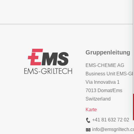
Gruppenleitung
EMS-CHEMIE AG
Business Unit EMS-
Via Innovativa 1
7013 Domat/Ems
Switzerland
Karte
+41 81 632 72 02
info
@
emsgriltech.