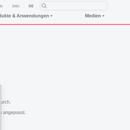
ds
Jobs
DE
dukte & Anwendungen
Medien
durch.
n angepasst.