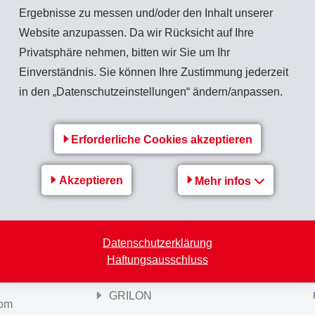
Ergebnisse zu messen und/oder den Inhalt unserer
Zurück zur Übersicht
Website anzupassen. Da wir Rücksicht auf Ihre
Privatsphäre nehmen, bitten wir Sie um Ihr
Einverständnis. Sie können Ihre Zustimmung jederzeit
in den „Datenschutzeinstellungen“ ändern/anpassen.
Produkte
Erforderliche Cookies akzeptieren
Griltex®
GRILTECH
PRIMID
Akzeptieren
Mehr infos
GRILONIT
NEXYLON
Datenschutzerklärung
NEXYLENE
Haftungsausschluss
GRILBOND
GRILON
com