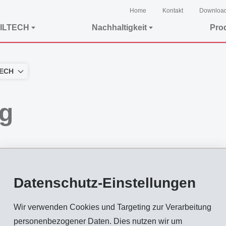
Home
Kontakt
Downloa
ILTECH
Nachhaltigkeit
Pro
TECH
g
ffpreise schlagen auf unsere Material- und Produktionskosten 
Datenschutz-Einstellungen
, Primid® und Grilonit® Produkte den steigenden Rohstoffkoste
Wir verwenden Cookies und Targeting zur Verarbeitung
akt aufnehmen.
personenbezogener Daten. Dies nutzen wir um