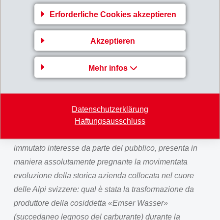
CHEMIE» ha dichiarato Martullo, che ha consegnato
Erforderliche Cookies akzeptieren
alla classe 200 franchi per la propria cassa: quattro
nuove banconote da 50 franchi con anima in materia
Akzeptieren
sintetica EMS, la «banconota più sicura al mondo»,
prodotta nei Grigioni. L'insegnante Rota ha ringraziato,
Mehr infos
aggiungendo che per i suoi studenti è stata
un'esperienza particolare poter toccare con mano un
pezzo della storia industriale grigionese e
Datenschutzerklärung
consegnando una torta di castagne bregagliotta.
Haftungsausschluss
La mostra, che dopo sette anni gode ancora di
immutato interesse da parte del pubblico, presenta in
maniera assolutamente pregnante la movimentata
evoluzione della storica azienda collocata nel cuore
delle Alpi svizzere: qual è stata la trasformazione da
produttore della cosiddetta «Emser Wasser»
(succedaneo legnoso del carburante) durante la