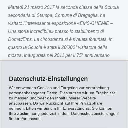
Martedì 21 marzo 2017 la seconda classe della Scuola
secondaria di Stampa, Comune di Bregaglia, ha
visitato l'interessante esposizione «EMS-CHEMIE –
Una storia incredibile» presso lo stabilimento di
Domat/Ems. La circostanza si è rivelata fortunata, in
quanto la Scuola è stata il 20'000° visitatore della
mostra, inaugurata nel 2011 per il 75° anniversario
dell'azienda.
Magdalena Martullo, direttrice del gruppo EMS-
Datenschutz-Einstellungen
CHEMIE, ha salutato personalmente la classe
Wir verwenden Cookies und Targeting zur Verarbeitung
proveniente dalla Val Bregaglia e ringraziato
personenbezogener Daten. Dies nutzen wir um Ergebnisse
l'insegnante Daniela Rota per la visita.
zu messen und/oder den Inhalt unserer Website
anzupassen. Da wir Rücksicht auf Ihre Privatsphäre
«In particolare per i giovani è importante acquisire
nehmen, bitten wir Sie um Ihr Einverständnis. Sie können
Ihre Zustimmung jederzeit in den „Datenschutzeinstellungen“
conoscenze storiche e constatare quali innovazioni per
ändern/anpassen.
la vita di tutti i giorni siano state introdotte da EMS-