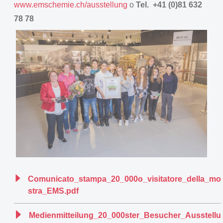
www.emschemie.ch/ausstellung
o
Tel. +41 (0)81 632
78 78
Comunicato_stampa_20_000o_visitatore_della_mo
stra_EMS.pdf
Medienmitteilung_20_000ster_Besucher_Ausstellu