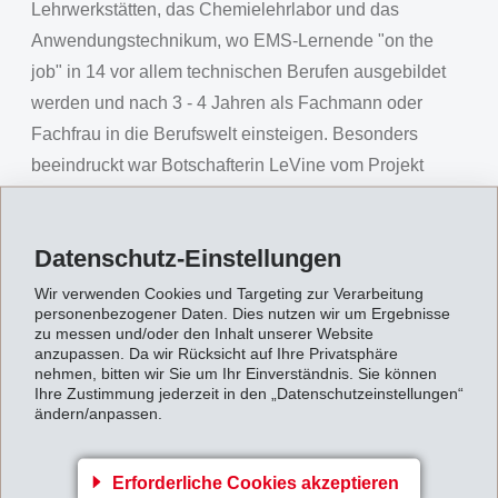
Lehrwerkstätten, das Chemielehrlabor und das
Anwendungstechnikum, wo EMS-Lernende "on the
job" in 14 vor allem technischen Berufen ausgebildet
werden und nach 3 - 4 Jahren als Fachmann oder
Fachfrau in die Berufswelt einsteigen. Besonders
beeindruckt war Botschafterin LeVine vom Projekt
"Mobile Berufslehre", wo jährlich rund 12 Lernende für
3 Monate an anderen EMS-Standorten (unter anderem
Datenschutz-Einstellungen
in den USA) arbeiten und schon als Teenager wertvolle
Auslanderfahrungen sammeln. Auch freute sie zu
Wir verwenden Cookies und Targeting zur Verarbeitung
personenbezogener Daten. Dies nutzen wir um Ergebnisse
hören, dass EMS in den USA auf eigene Initiative das
zu messen und/oder den Inhalt unserer Website
technisch-naturwissenschaftliche Interesse und
anzupassen. Da wir Rücksicht auf Ihre Privatsphäre
nehmen, bitten wir Sie um Ihr Einverständnis. Sie können
Fachwissen von Schülern und jungen Mitarbeitern
Ihre Zustimmung jederzeit in den „Datenschutzeinstellungen“
ändern/anpassen.
fördert.
Den Abschluss des Botschaftsbesuchs bildete ein
Erforderliche Cookies akzeptieren
Abstecher ins EMSORAMA, dem ersten Bündner