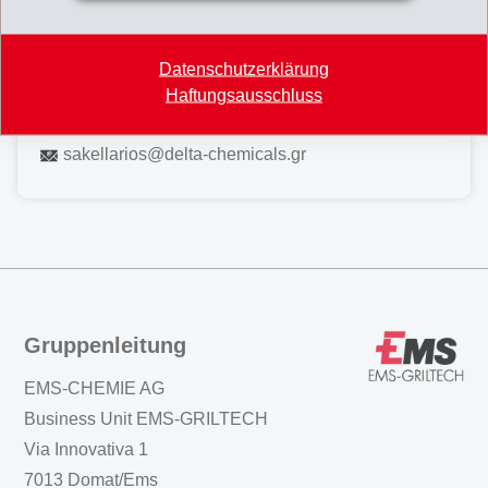
180, Pireos & Lamias Str.
17778 Tavros (Athens)
Datenschutzerklärung
Griechenland
Haftungsausschluss
+30 210 347 07 80
sakellarios
@
delta-chemicals.gr
Gruppenleitung
EMS-CHEMIE AG
Business Unit EMS-GRILTECH
Via Innovativa 1
7013 Domat/Ems