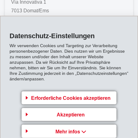
Via Innovativa 1
7013 Domat/Ems
Schweiz
Anfahrtskarte
Datenschutz-Einstellungen
+41 81 632 72 02
Wir verwenden Cookies und Targeting zur Verarbeitung
personenbezogener Daten. Dies nutzen wir um Ergebnisse
info
@
emsgriltech.com
zu messen und/oder den Inhalt unserer Website
anzupassen. Da wir Rücksicht auf Ihre Privatsphäre
nehmen, bitten wir Sie um Ihr Einverständnis. Sie können
Ihre Zustimmung jederzeit in den „Datenschutzeinstellungen“
ändern/anpassen.
Griechenland
Erforderliche Cookies akzeptieren
Delta Chemicals SA
Akzeptieren
Mehr infos
Mr Polivios Sakellarios