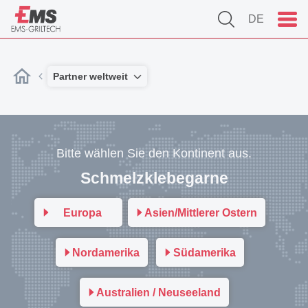
DE
Partner weltweit
Bitte wählen Sie den Kontinent aus.
Schmelzklebegarne
Europa
Asien/Mittlerer Ostern
Nordamerika
Südamerika
Australien / Neuseeland