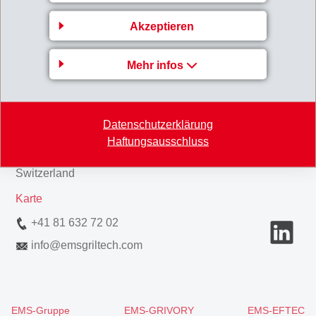
Akzeptieren
Gruppenleitung
Mehr infos
EMS-CHEMIE AG
Business Unit EMS-GRILTECH
Datenschutzerklärung
Via Innovativa 1
Haftungsausschluss
7013 Domat/Ems
Switzerland
Karte
+41 81 632 72 02
info
@
emsgriltech.com
EMS-Gruppe
EMS-GRIVORY
EMS-EFTEC