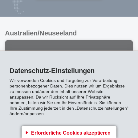
Australien/Neuseeland
EMS-CHEMIE AG
Datenschutz-Einstellungen
Australien/Neuseeland wird
Wir verwenden Cookies und Targeting zur Verarbeitung
personenbezogener Daten. Dies nutzen wir um Ergebnisse
von EMS-CHEMIE AG
zu messen und/oder den Inhalt unserer Website
Unternehmensbereich
anzupassen. Da wir Rücksicht auf Ihre Privatsphäre
nehmen, bitten wir Sie um Ihr Einverständnis. Sie können
EMS-GRILTECH, Schweiz
Ihre Zustimmung jederzeit in den „Datenschutzeinstellungen“
bearbeitet.
ändern/anpassen.
Erforderliche Cookies akzeptieren