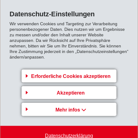
Datenschutz-Einstellungen
Zurück zur Übersicht
Wir verwenden Cookies und Targeting zur Verarbeitung
personenbezogener Daten. Dies nutzen wir um Ergebnisse
zu messen und/oder den Inhalt unserer Website
anzupassen. Da wir Rücksicht auf Ihre Privatsphäre
nehmen, bitten wir Sie um Ihr Einverständnis. Sie können
Ihre Zustimmung jederzeit in den „Datenschutzeinstellungen“
Gruppenleitung
ändern/anpassen.
EMS-CHEMIE AG
Business Unit EMS-GRILTECH
Erforderliche Cookies akzeptieren
Via Innovativa 1
7013 Domat/Ems
Akzeptieren
Switzerland
Mehr infos
Karte
+41 81 632 72 02
info
@
emsgriltech.com
Datenschutzerklärung