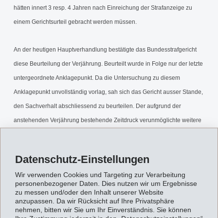
hätten innert 3 resp. 4 Jahren nach Einreichung der Strafanzeige zu
einem Gerichtsurteil gebracht werden müssen.
An der heutigen Hauptverhandlung bestätigte das Bundesstrafgericht
diese Beurteilung der Verjährung. Beurteilt wurde in Folge nur der letzte
untergeordnete Anklagepunkt. Da die Untersuchung zu diesem
Anklagepunkt unvollständig vorlag, sah sich das Gericht ausser Stande,
den Sachverhalt abschliessend zu beurteilen. Der aufgrund der
anstehenden Verjährung bestehende Zeitdruck verunmöglichte weitere
Untersuchungen. Das Gericht sprach den Angeklagten deshalb frei. Der
Entscheid über die Kosten- und Entschädigungsforderungen wurde
Datenschutz-Einstellungen
vertagt.
Wir verwenden Cookies und Targeting zur Verarbeitung
personenbezogener Daten. Dies nutzen wir um Ergebnisse
Das Bundesstrafgericht ordnete zudem an, die beschlagnahmten
zu messen und/oder den Inhalt unserer Website
anzupassen. Da wir Rücksicht auf Ihre Privatsphäre
Fabrikations- und Geschäftsgeheimnisse zu vernichten und hob das
nehmen, bitten wir Sie um Ihr Einverständnis. Sie können