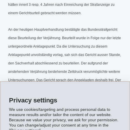
hätten innert 3 resp. 4 Jahren nach Einreichung der Strafanzeige zu
einem Gerichtsurteil gebracht werden müssen.
An der heutigen Hauptverhandlung bestätigte das Bundesstrafgericht
diese Beurteilung der Verjährung. Beurteilt wurde in Folge nur der letzte
untergeordnete Anklagepunkt. Da die Untersuchung zu diesem
Anklagepunkt unvollständig vorlag, sah sich das Gericht ausser Stande,
den Sachverhalt abschliessend zu beurteilen. Der aufgrund der
anstehenden Verjährung bestehende Zeitdruck verunmöglichte weitere
Untersuchungen. Das Gericht sprach den Angeklagten deshalb frei. Der
Entscheid über die Kosten- und Entschädigungsforderungen wurde
vertagt.
Privacy settings
We use cookies/targeting and process personal data to
Das Bundesstrafgericht ordnete zudem an, die beschlagnahmten
measure results and/or tailor the content of our website.
Because we value your privacy, we ask for your permission.
Fabrikations- und Geschäftsgeheimnisse zu vernichten und hob das
You can change/adjust your consent at any time in the