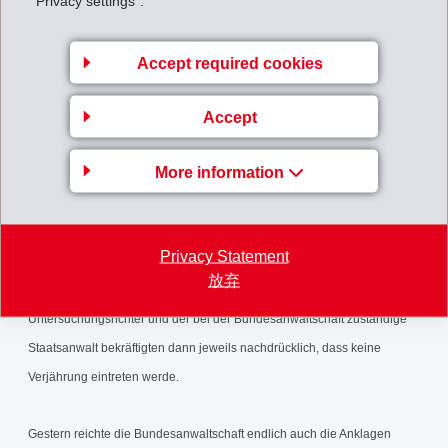
"Privacy settings".
bisher gewährte Einsichtsrecht auf.
Das gesamte Verfahren des eidgenössischen Untersuchungsrichters
Accept required cookies
und der Bundesanwaltschaft war von unnötiger Verschleppung,
Accept
gravierenden Führungs- und Organisationsmängel und einer falschen
Einschätzung der Verjährungsproblematik geprägt. EMS ist erschüttert,
More information
dass die gravierenden Mängel der Bundesbehörden nun sogar dazu
führten, dass einer der Angeklagten straffrei ausging. Bereits seit 2009
drängte EMS wiederholt (in der Summe 17 mal) erfolglos auf
Privacy Statement
Verfahrensbeschleunigung und den Abschluss der Fälle, um jegliche
放弃
Verjährungsproblematik auszuschliessen. Der eidgenössische
Untersuchungsrichter und der bei der Bundesanwaltschaft zuständige
Staatsanwalt bekräftigten dann jeweils nachdrücklich, dass keine
Verjährung eintreten werde.
Gestern reichte die Bundesanwaltschaft endlich auch die Anklagen