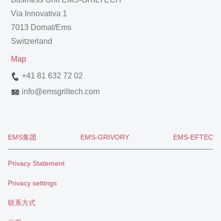
Via Innovativa 1
7013 Domat/Ems
Switzerland
Map
+41 81 632 72 02
info
@
emsgriltech.com
EMS集团
EMS-GRIVORY
EMS-EFTEC
Privacy Statement
Privacy settings
联系方式