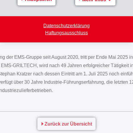
 und der bestehenden globalen Lieferfähigkeit auf. EMS sieht s
ovationen zu erschliessen und dadurch überproportionales Wac
n Nettoumsatz währungsbedingt unter Vorjahr und ein Betriebse
Datenschutzerklärung
Haftungsausschluss
itung der EMS-Gruppe seit August 2020, tritt per Ende Mai 2025 
 EMS-GRILTECH, wird nach 49 Jahren erfolgreicher Tätigkeit 
tephan Kratzer nach dessen Eintritt am 1. Juli 2025 noch einfüh
rfügt über 30 Jahre Industrie-Führungserfahrung, die letzten 1
ndustriezulieferbetrieben.
Zurück zur Übersicht