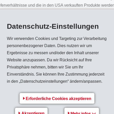
rverhältnisse und die in den USA verkauften Produkte werden 
 von Zöllen befreit.
nsicherten Marktumfeld konzentriert sich EMS noch konsequente
Datenschutz-Einstellungen
its lancierte, personelle Ausbauprogramm für den technischen 
 Wachstum. EMS profitiert dabei sowohl von starken lokalen En
Wir verwenden Cookies und Targeting zur Verarbeitung
ternational breit abgestützte Kundenbasis ermöglicht ein konti
personenbezogener Daten. Dies nutzen wir um
genen Markveränderungen, selbst in einem schwierigen Umfeld.
Ergebnisse zu messen und/oder den Inhalt unserer
Website anzupassen. Da wir Rücksicht auf Ihre
Privatsphäre nehmen, bitten wir Sie um Ihr
Einverständnis. Sie können Ihre Zustimmung jederzeit
n einem besonders herausfordernden konjunkturellen Umfeld au
in den „Datenschutzeinstellungen“ ändern/anpassen.
Konsumenten. In den USA dürfte die Inflation wieder ansteigen
ehlende USA-Geschäft mit Konsumimpulsen aufgefangen werden 
Erforderliche Cookies akzeptieren
eiche Strategie des Wachstums mit Spezialitäten konsequent weit
cht und CO2-Einsparungen bringt und technologisch führende
Akzeptieren
Mehr infos