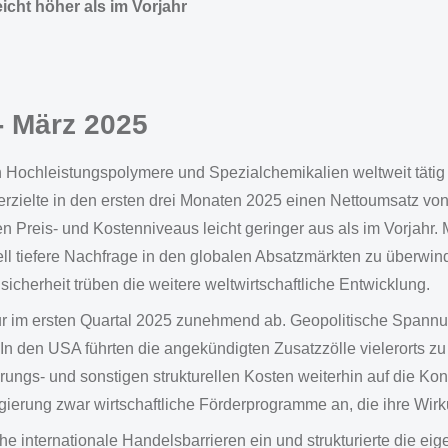
icht höher als im Vorjahr
- März 2025
Hochleistungspolymere und Spezialchemikalien weltweit tätig 
elte in den ersten drei Monaten 2025 einen Nettoumsatz vo
 Preis- und Kostenniveaus leicht geringer aus als im Vorjahr. Mitt
l tiefere Nachfrage in den globalen Absatzmärkten zu überwind
cherheit trüben die weitere weltwirtschaftliche Entwicklung.
nktur im ersten Quartal 2025 zunehmend ab. Geopolitische Spa
. In den USA führten die angekündigten Zusatzzölle vielerorts z
rungs- und sonstigen strukturellen Kosten weiterhin auf die 
egierung zwar wirtschaftliche Förderprogramme an, die ihre Wirk
che internationale Handelsbarrieren ein und strukturierte die e