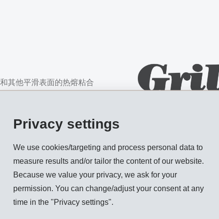
和其他平滑表面的热熔粘合
商标名进行生产。EMS 提供各种专
胺和共聚多酯。同时保持了
Privacy settings
他多孔材料的性能。
We use cookies/targeting and process personal data to
measure results and/or tailor the content of our website.
Because we value your privacy, we ask for your
permission. You can change/adjust your consent at any
time in the "Privacy settings".
金属粘接 – Griltex