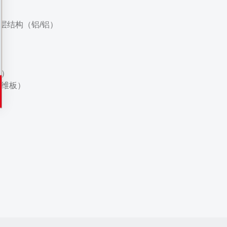
层结构（铝/铝）
料）
纤维板）