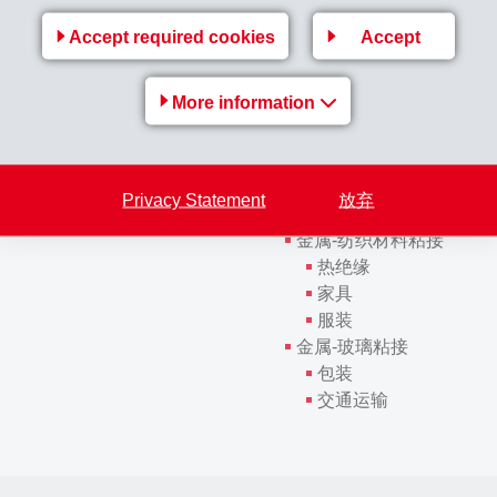
金属-金属粘接
Accept required cookies
Accept
接强度
建筑和施工中的轻质夹
交通运输
More information
药品包装
金属-塑料粘接
背面注塑成型（铝/塑
金属装饰（铝/中密度
Privacy Statement
放弃
药品包装
金属-纺织材料粘接
热绝缘
家具
服装
金属-玻璃粘接
包装
交通运输