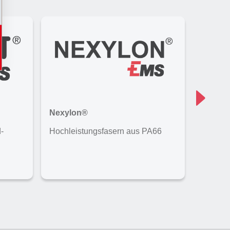
Nexylon®
Nexyle
-
Hochleistungsfasern aus PA66
Technis
Polyphe