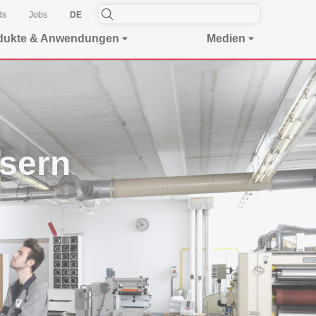
ds
Jobs
DE
dukte & Anwendungen
Medien
asern