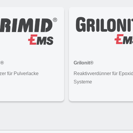
d®
Grilonit®
zer für Pulverlacke
Reaktivverdünner für Epoxid
Systeme