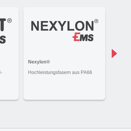
Nexylon®
Nexyle
-
Hochleistungsfasern aus PA66
Technis
Polyphe