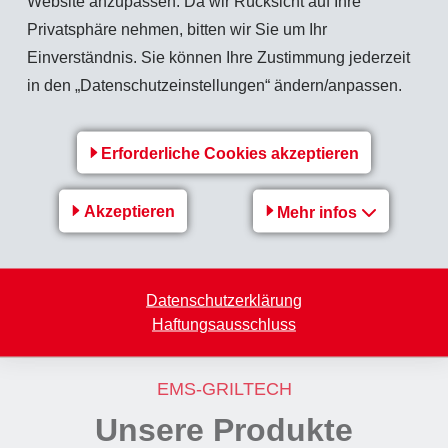
Website anzupassen. Da wir Rücksicht auf Ihre
Privatsphäre nehmen, bitten wir Sie um Ihr
X
X
Einverständnis. Sie können Ihre Zustimmung jederzeit
in den „Datenschutzeinstellungen“ ändern/anpassen.
X
Erforderliche Cookies akzeptieren
X
X
Akzeptieren
Mehr infos
X
Datenschutzerklärung
Haftungsausschluss
EMS-GRILTECH
Unsere Produkte