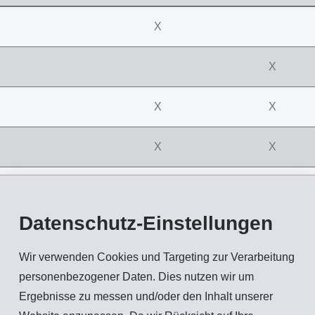
X
X
X
X
X
X
X
Datenschutz-Einstellungen
X
Wir verwenden Cookies und Targeting zur Verarbeitung
personenbezogener Daten. Dies nutzen wir um
Ergebnisse zu messen und/oder den Inhalt unserer
rung
Domat/Ems
Sumter SC