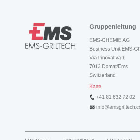
Gruppenleitung
EMS-CHEMIE AG
Business Unit EMS-
Via Innovativa 1
7013 Domat/Ems
Switzerland
Karte
+41 81 632 72 02
info
@
emsgriltech.