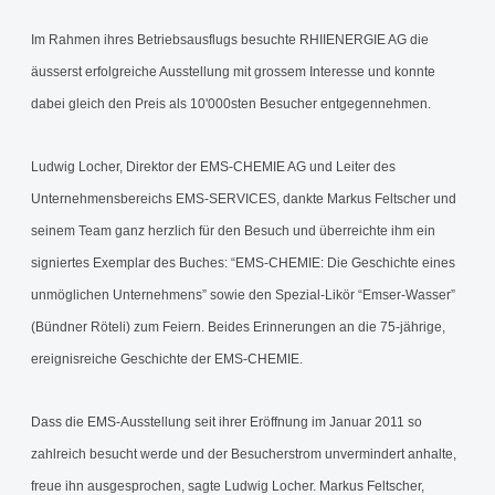
Im Rahmen ihres Betriebsausflugs besuchte RHIIENERGIE AG die
äusserst erfolgreiche Ausstellung mit grossem Interesse und konnte
dabei gleich den Preis als 10'000sten Besucher entgegennehmen.
Ludwig Locher, Direktor der EMS-CHEMIE AG und Leiter des
Unternehmensbereichs EMS-SERVICES, dankte Markus Feltscher und
seinem Team ganz herzlich für den Besuch und überreichte ihm ein
signiertes Exemplar des Buches: “EMS-CHEMIE: Die Geschichte eines
unmöglichen Unternehmens” sowie den Spezial-Likör “Emser-Wasser”
(Bündner Röteli) zum Feiern. Beides Erinnerungen an die 75-jährige,
ereignisreiche Geschichte der EMS-CHEMIE.
Dass die EMS-Ausstellung seit ihrer Eröffnung im Januar 2011 so
zahlreich besucht werde und der Besucherstrom unvermindert anhalte,
freue ihn ausgesprochen, sagte Ludwig Locher. Markus Feltscher,