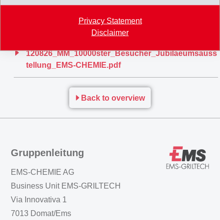
Langjährige ehemalige Mitarbeiter führen durch die Ausstellung,
Privacy Statement
beantworten Fragen und erzählen die eine oder andere Anekdote.
Disclaimer
120826_MM_10000ster_Besucher_Jubilaeumsauss
tellung_EMS-CHEMIE.pdf
Back to overview
Gruppenleitung
EMS-CHEMIE AG
Business Unit EMS-GRILTECH
Via Innovativa 1
7013 Domat/Ems