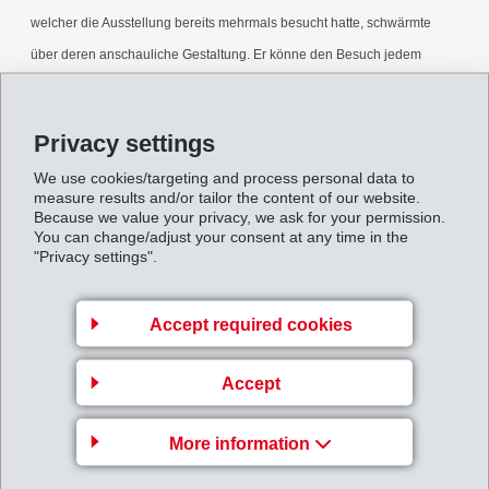
welcher die Ausstellung bereits mehrmals besucht hatte, schwärmte
über deren anschauliche Gestaltung. Er könne den Besuch jedem
weiter empfehlen.
Privacy settings
Die Ausstellung macht auf eindrückliche Weise die bewegte Geschichte
We use cookies/targeting and process personal data to
des Bündner Traditionsunternehmens EMS-CHEMIE inmitten der
measure results and/or tailor the content of our website.
Schweizer Alpen für Jung und Alt, für Laien als auch für Fachleute
Because we value your privacy, we ask for your permission.
You can change/adjust your consent at any time in the
erlebbar. Rund 140 Fotografien, über 300 historische Dokumente,
"Privacy settings".
Requisiten und Anlagenteile sowie über 600 Produkt- und
Anwendungsbeispiele aus allen Unternehmensphasen lassen dieses
Accept required cookies
spannende Stück Schweizer Wirtschaftsgeschichte auf über 1‘400 m2
hautnah miterleben!
Accept
Die Ausstellung ist für Gruppen auf Voranmeldung weiterhin
More information
unentgeltlich zugänglich.